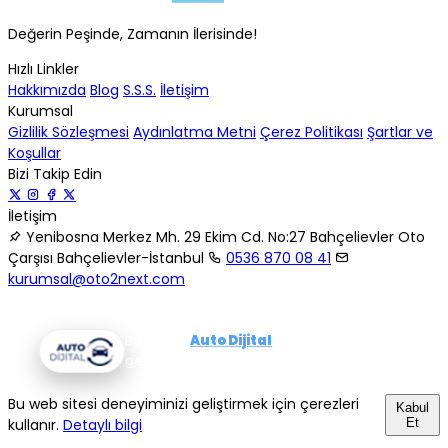
Değerin Peşinde, Zamanın İlerisinde!
Hızlı Linkler
Hakkımızda
Blog
S.S.S.
İletişim
Kurumsal
Gizlilik Sözleşmesi
Aydınlatma Metni
Çerez Politikası
Şartlar ve
Koşullar
Bizi Takip Edin
İletişim
Yenibosna Merkez Mh. 29 Ekim Cd. No:27 Bahçelievler Oto
Çarşısı Bahçelievler-İstanbul
0536 870 08 41
kurumsal@oto2next.com
© 2026 oto2next Tüm hakları saklıdır.
Bu sistem
Auto Dijital
tarafından
geliştirilmiştir.
Bu web sitesi deneyiminizi geliştirmek için çerezleri
Kabul
kullanır.
Detaylı bilgi
Et