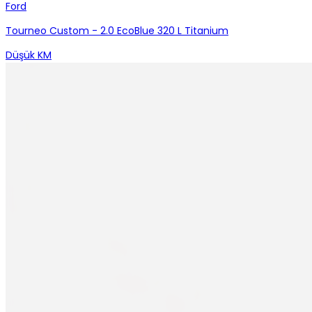
Ford
Tourneo Custom - 2.0 EcoBlue 320 L Titanium
Düşük KM